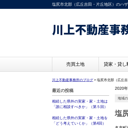
塩尻市北部（広丘吉田・片丘地区）のハザ
川上不動産事
売買土地
貸家・貸し
川上不動産事務所のブログ
>
塩尻市北部（広丘吉
2020
最近の投稿
地域の
相続した県外の実家・家・土地は
「誰に相談すべきか」（第５回）
塩
相続した県外の実家・家・土地を
「どう考えていくか」（第4回）
各市町