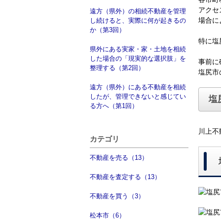
アクセ
遠方（県外）の相続不動産を管理
場合に
し続けると、実際に何が起きるの
か（第3回）
特に塩
県外にある実家・家・土地を相続
した場合の「現実的な選択肢」を
事前に
整理する（第2回）
塩尻市
遠方（県外）にある不動産を相続
したが、管理できないと感じてい
塩
る方へ（第1回）
川上不
カテゴリ
不動産を売る（13）
不動産を査定する（13）
不動産を買う（3）
松本市（6）